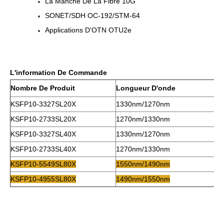
La Manche De La Fibre 10G
SONET/SDH OC-192/STM-64
Applications D'OTN OTU2e
L'information De Commande
Nombre De Produit
Longueur D'onde
KSFP10-3327SL20X
1330nm/1270nm
KSFP10-2733SL20X
1270nm/1330nm
KSFP10-3327SL40X
1330nm/1270nm
KSFP10-2733SL40X
1270nm/1330nm
KSFP10-5549SL80X
1550nm/1490nm
KSFP10-4955SL80X
1490nm/1550nm