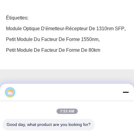
Étiquettes:
Module Optique D'émetteur-Récepteur De 1310nm SFP
,
Petit Module Du Facteur De Forme 1550nm
,
Petit Module De Facteur De Forme De 80km
3F, bloc #7, parc GS, boulevard Wuhe, Guanlan Longhua,
Shenzhen Chine
7:53 AM
Email: fanny@opticking.com
Good day, what product are you looking for?
Téléphone : +86-755-83425935-83425936