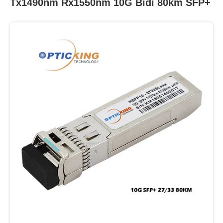
Tx1490nm Rx1550nm 10G Bidi 80km SFP+