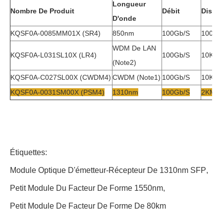
Longueur
Nombre De Produit
Débit
Dista
D'onde
KQSF0A-0085MM01X (SR4)
850nm
100Gb/s
100M
WDM De LAN
KQSF0A-L031SL10X (LR4)
100Gb/s
10KM
(note2)
KQSF0A-C027SL00X (CWDM4)
CWDM (note1)
100Gb/s
10KM
KQSF0A-0031SM00X (PSM4)
1310nm
100Gb/s
2KM
Étiquettes:
Module Optique D'émetteur-Récepteur De 1310nm SFP
,
Petit Module Du Facteur De Forme 1550nm
,
Petit Module De Facteur De Forme De 80km