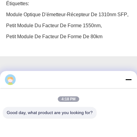
Étiquettes:
Module Optique D'émetteur-Récepteur De 1310nm SFP
,
Petit Module Du Facteur De Forme 1550nm
,
Petit Module De Facteur De Forme De 80km
3F, bloc #7, parc GS, boulevard Wuhe, Guanlan Longhua,
Shenzhen Chine
4:18 PM
Email: fanny@opticking.com
Good day, what product are you looking for?
Téléphone : +86-755-83425935-83425936
Shenzhen Opticking Technology Co Ltd est une société