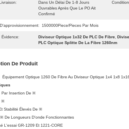
Livraison:
Dans Un Délai De 1-8 Jours
Conditio
Ouvrables Après Que Le PO Ait
Confirmé
 D'approvisionnement:
1500000Piece/Pieces Par Mois
 Évidence:
Diviseur Optique 1x32 De PLC De Fibre
,
Divis
PLC Optique Splitte De La Fibre 1260nm
tion De Produit
Équipement Optique 1260 De Fibre Au Diviseur Optique 1x4 1x8 1x
tiques
 Par Insertion De ※
e ※
Et Stabilité Élevés De ※
e ※ De Longueurs D'onde Fonctionnantes
sé L'essai GR-1209 Et 1221-CORE