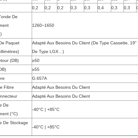
0,2
0,2
0,2
0,3
0,3
0,4
0,3
0,3
'onde De
ment
1260~1650
)
De Paquet
Adapté Aux Besoins Du Client (de Type Cassette, 19"
llimètres)
De Type LGX…)
tour (DB)
≥50
(DB)
≥55
bre
G.657A
e Fibre
Adapté Aux Besoins Du Client
nnecteur
Adapté Aux Besoins Du Client
e De
-40°C | +85°C
ment (°C)
e De Stockage
-40°C | +85°C