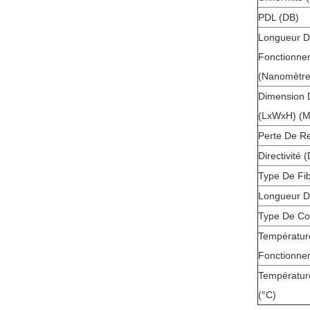
PDL (DB)
Longueur D
Fonctionne
(nanomètre
Dimension 
(LxWxH) (mi
Perte De Re
Directivité 
Type De Fi
Longueur D
Type De Co
Températur
Fonctionne
Températur
(°C)