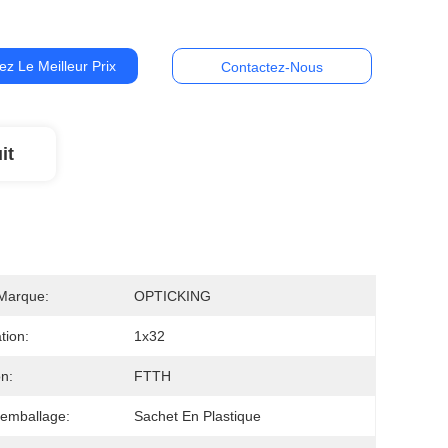
z Le Meilleur Prix
Contactez-Nous
it
Marque:
OPTICKING
tion:
1x32
on:
FTTH
'emballage:
Sachet En Plastique