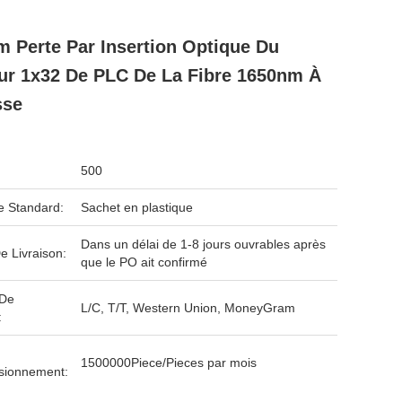
 Perte Par Insertion Optique Du
ur 1x32 De PLC De La Fibre 1650nm À
sse
500
e Standard:
Sachet en plastique
Dans un délai de 1-8 jours ouvrables après
e Livraison:
que le PO ait confirmé
 De
L/C, T/T, Western Union, MoneyGram
:
1500000Piece/Pieces par mois
isionnement: