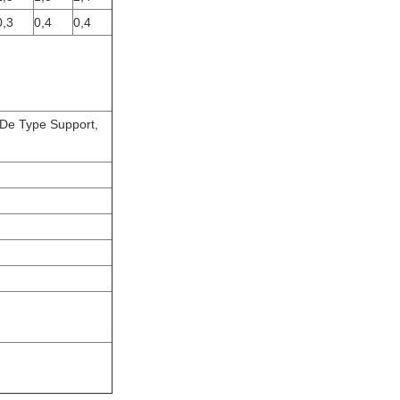
0,3
0,4
0,4
 De Type Support,