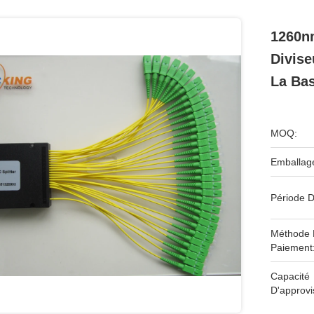
1260nm
Divise
La Ba
MOQ:
Emballag
Période D
Méthode
Paiement
Capacité
D'approv