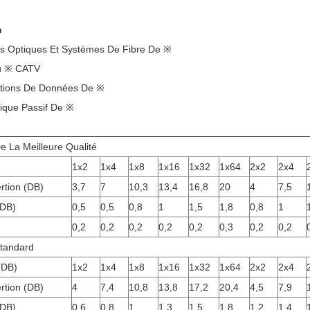
n
s Optiques Et Systèmes De Fibre De ※
u ※ CATV
ions De Données De ※
ique Passif De ※
e La Meilleure Qualité
1x2
1x4
1x8
1x16
1x32
1x64
2x2
2x4
ertion (DB)
3,7
7
10,3
13,4
16,8
20
4
7,5
(DB)
0,5
0,5
0,8
1
1,5
1,8
0,8
1
0,2
0,2
0,2
0,2
0,2
0,3
0,2
0,2
Standard
(DB)
1x2
1x4
1x8
1x16
1x32
1x64
2x2
2x4
ertion (DB)
4
7,4
10,8
13,8
17,2
20,4
4,5
7,9
(DB)
0,6
0,8
1
1,3
1,5
1,8
1,2
1,4