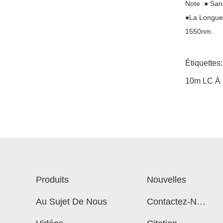
Note :● San
●la Longueu
1550nm.
Étiquettes
10m LC À 
Produits
Nouvelles
Au Sujet De Nous
Contactez-Nou
S