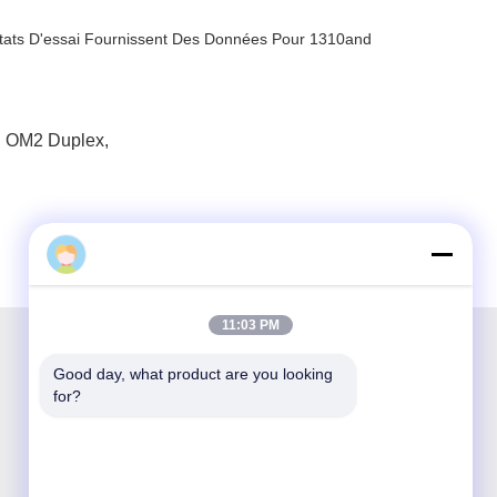
tats D'essai Fournissent Des Données Pour 1310and
n OM2 Duplex
,
11:03 PM
Good day, what product are you looking 
for?
Shenzhen Opticking Technology Co Ltd est une
société nationale innovante et de haute
technologie dédiée à la R&D, à la fabrication, à
la vente et au service de produits de