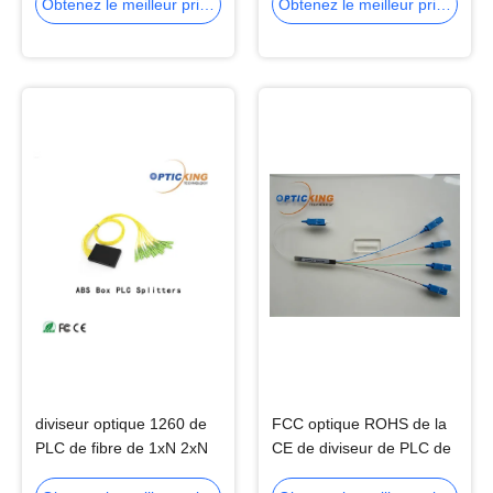
la fibre 1650nm à la basse
FTTH
Obtenez le meilleur prix
Obtenez le meilleur prix
diviseur optique 1260 de
FCC optique ROHS de la
PLC de fibre de 1xN 2xN
CE de diviseur de PLC de
au diviseur de PLC de
Sc de diviseur de PLC de