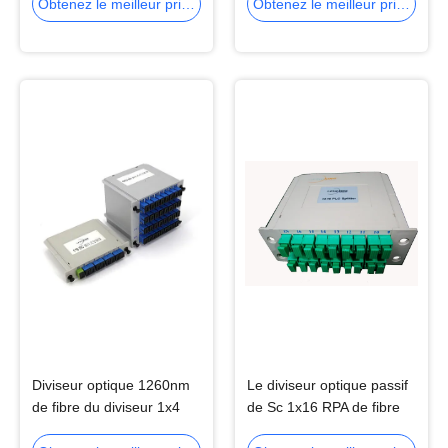
FTTH
transmission de données
Obtenez le meilleur prix
Obtenez le meilleur prix
Diviseur optique 1260nm
Le diviseur optique passif
de fibre du diviseur 1x4
de Sc 1x16 RPA de fibre
1x8 de fibre de PC de Sc
de diviseur a passé GR-