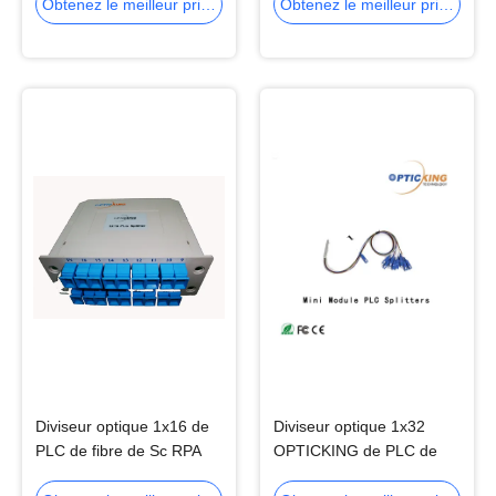
de la CE bas
de PON
Obtenez le meilleur prix
Obtenez le meilleur prix
Diviseur optique 1x16 de
Diviseur optique 1x32
PLC de fibre de Sc RPA
OPTICKING de PLC de
fibre de LC Blockless