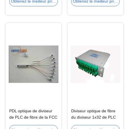
boîte de l'ABS 1650nm
fibre de 1xN 2xN mini
Obtenez le meilleur prix
Obtenez le meilleur prix
PDL optique de diviseur
Diviseur optique de fibre
de PLC de fibre de la FCC
du diviseur 1x32 de PLC
ROHS Mini Plc Splitter 1x8
de fibre du réseau LC RPA